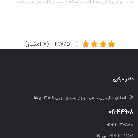
مـالی و بازرگانی مطابقت داشته و بسیار کاربردی می باشد.
3.7/5 - (7 امتیاز)
دفتر مرکزی
استان مازندران ، آمل ، بلوار بسیج ، بین لاله 13 و 15
011-44908
011-44440888
011-44441801 الی 15