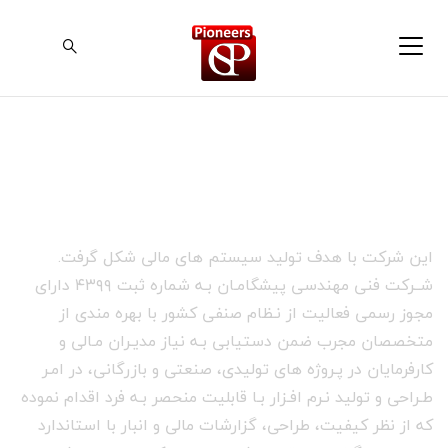
شرکت پیشگامان نرم افزارهای هوشمند
این شرکت با هدف تولید سیستم های مالی شکل گرفت.
شــرکت فنی مهندسی پیشگامـان بـه شماره ثبت ۴۳۹۹ دارای
مجوز رسمی فعالیت از نـظام صنفی کشور با بهره مندی از
متخصصان مجرب ضمن دستیابی بـه نیاز مدیـران مـالی و
کارفرمایان در پـروژه های تولیدی، صنعتی و بازرگانی، در امـر
طـراحی و تولید نـرم افـزار بـا قابلیت منحصر بـه فرد اقدام نموده
که از نظر کیفیت، طراحی، گزارشات مالی و انبار با استاندارد