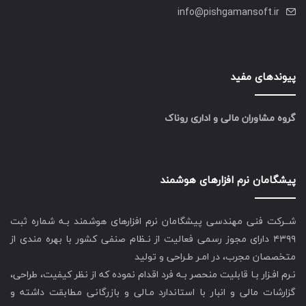
info@pishgamansoft.ir
پیوندهای مفید
گروه مشاوران مالی و اداری روناک
پیشگامان نرم افزارهای هوشمند
شــرکت فنی مهندسی پیشگامان نرم افزارهای هوشمند بـه شماره ثبت
۴۳۹۹ دارای مجوز رسمی فعالیت از نـظام صنفی کشور با بهره مندی از
متخصصان مجرب، در امـر طـراحی و تولید
نـرم افـزار بـا قابلیت منحصر بـه فرد اقدام نموده که از نظر کیفیت، طراحی،
گزارشات مالی و انبار با استاندارد مـالی و بازرگانی مطابقت داشته و