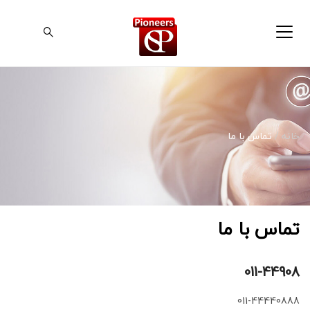
خانه
/
تماس با ما
تماس با ما
011-44908
011-44440888