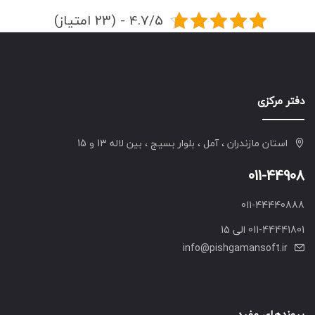
4.7/5 - (23 امتیاز)
دفتر مرکزی
استان مازندران ، آمل ، بلوار بسیج ، بین لاله 13 و 15
011-44908
011-44440888
011-44441801 الی 15
info@pishgamansoft.ir
پیوندهای مفید