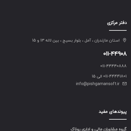
دفتر مرکزی
استان مازندران ، آمل ، بلوار بسیج ، بین لاله 13 و 15
011-44908
011-44440888
011-44441801 الی 15
info@pishgamansoft.ir
پیوندهای مفید
گروه مشاوران مالی و اداری روناک