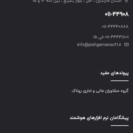
استان مازندران ، آمل ، بلوار بسیج ، بین لاله 13 و 15
011-44908
011-44440888
011-44441801 الی 15
info@pishgamansoft.ir
پیوندهای مفید
گروه مشاوران مالی و اداری روناک
پیشگامان نرم افزارهای هوشمند